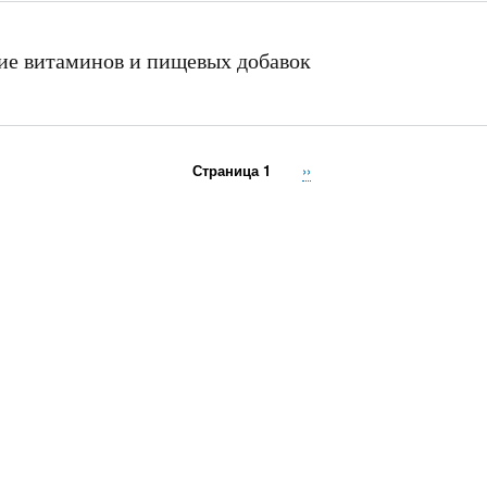
ие витаминов и пищевых добавок
Страница 1
Следующая
››
страница