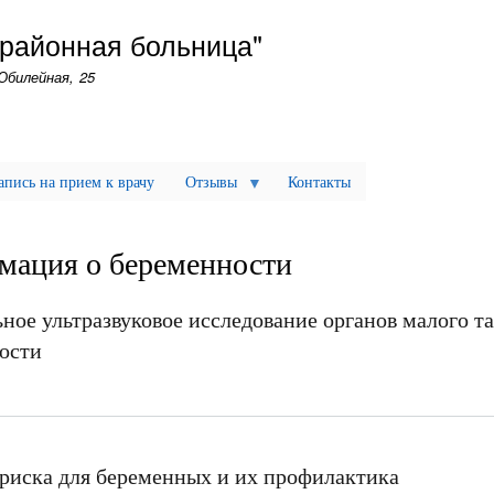
Перейти
 районная больница"
к
основному
Юбилейная, 25
содержанию
апись на прием к врачу
Отзывы
Контакты
мация о беременности
ное ультразвуковое исследование органов малого та
ости
риска для беременных и их профилактика