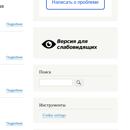
Написать о проблеме
ля
о
Подробнее
Понятие
нормальной
беременности,
жалобах,
характерных
для
о
Подробнее
нормальной
Полезное
беременности
влияние
Поиск
беременности
на
Поиск
организм
женщины
о
Подробнее
Показания
к
Инструменты
кесареву
сечению
Cookie settings
о
Подробнее
Необходимые