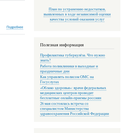
исследования
во
План по устранению недостатков,
время
выявленных в ходе независимой оценки
беременности
качества условий оказания услуг
о
Подробнее
Назначение
витаминов
и
Полезная информация
пищевых
добавок
Профилактика туберкулёза. Что нужно
знать?
Работа поликлиники в выходные и
праздничные дни
Как управлять полисом ОМС на
Госуслугах
«Облако здоровья»: врачи федеральных
медицинских центров проводят
бесплатные онлайн-приемы россиян
26 мая состоялась встреча со
специалистом Министерства
здравоохранения Российской Федерации