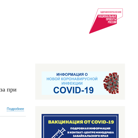
за при
о
Подробнее
Обязательное
ультразвуковое
исследование
органов
малого