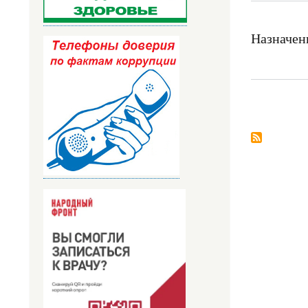
Назначен
Нумерация
страниц