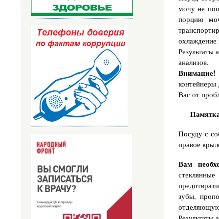
мочу не поп
порцию моч
транспортир
охлаждение 
Результаты 
анализов.
Внимание!
контейнеры 
Вас от проб
Памятка
Посуду с со
правое крыло
Вам необх
стеклянны
предотврат
зубы, проп
отделяющуюс
Результаты 