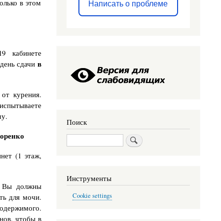
олько в этом
Написать о проблеме
 19 кабинете
в
 день сдачи
 от курения.
 испытываете
чу.
Поиск
поренко
Поиск
нет (1 этаж,
Инструменты
. Вы должны
Cookie settings
ть для мочи.
одержимого.
нов, чтобы в