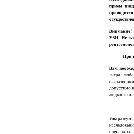
прием пищ
проводитс
осуществлен
Внимание!
УЗИ. Нельз
рентгеноло
При 
Вам необхо
литра люб
назначенно
допустимо н
жидкости дл
Ультразвуко
исследован
препараты.