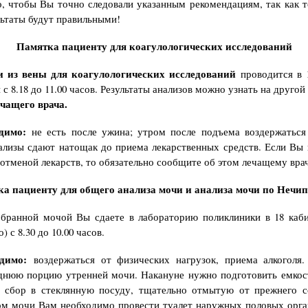
, чтобы Вы точно следовали указанным рекомендациям, так как т
льтаты будут правильными!
Памятка пациенту для коагулологических исследований
и из вены для коагулологических исследований
проводится в
с 8.18 до 11.00 часов. Результаты анализов можно узнать на другой
чащего врача.
димо:
не есть после ужина; утром после подъема воздержаться
ализы сдают натощак до приема лекарственных средств. Если Вы
 отменой лекарств, то обязательно сообщите об этом лечащему вра
а пациенту для общего анализа мочи и анализа мочи по Нечи
бранной мочой Вы сдаете в лабораторию поликлиники в 18 каби
) с 8.30 до 10.00 часов.
димо:
воздержаться от физических нагрузок, приема алкоголя
днюю порцию утренней мочи. Накануне нужно подготовить емкос
я сбор в стеклянную посуду, тщательно отмытую от прежнего с
м мочи Вам необходимо провести туалет наружных половых орга