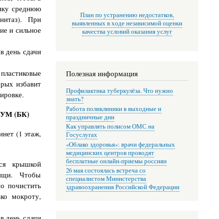
анку среднюю
План по устранению недостатков,
нитаз). При
выявленных в ходе независимой оценки
ие и сильное
качества условий оказания услуг
в день сдачи
ластиковые
Полезная информация
орых избавит
Профилактика туберкулёза. Что нужно
ировке.
знать?
Работа поликлиники в выходные и
КУМ (БК)
праздничные дни
Как управлять полисом ОМС на
нет (1 этаж,
Госуслугах
«Облако здоровья»: врачи федеральных
медицинских центров проводят
бесплатные онлайн-приемы россиян
йся крышкой
26 мая состоялась встреча со
ищи. Чтобы
специалистом Министерства
о почистить
здравоохранения Российской Федерации
ко мокроту,
в день сдачи