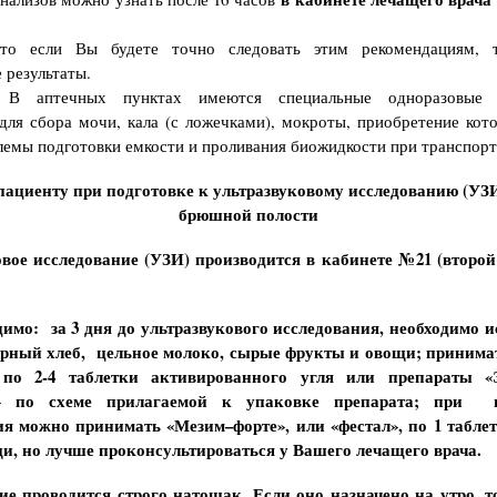
то если Вы будете точно следовать этим рекомендациям, 
 результаты.
В аптечных пунктах имеются специальные одноразовые п
для сбора мочи, кала (с ложечками), мокроты, приобретение кот
лемы подготовки емкости и проливания биожидкости при транспорт
ациенту при подготовке к ультразвуковому исследованию (УЗ
брюшной полости
овое исследование (УЗИ)
производится в кабинете №21 (второй
димо:
за 3 дня до ультразвукового исследования, необходимо 
ерный хлеб, цельное молоко, сырые фрукты и овощи; принимат
 по 2-4 таблетки активированного угля или препараты «Э
» по схеме прилагаемой к упаковке препарата;
при н
я можно принимать «Мезим–форте», или «фестал», по 1 таблет
и, но лучше проконсультироваться у Вашего лечащего врача.
ие проводится строго натощак.
Если оно назначено на утро, т