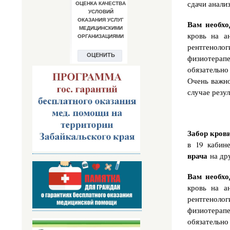
сдачи анализ
Вам необхо
кровь на а
рентгенол
физиотерапе
обязательно
Очень важно
случае резу
Забор кров
в 19 кабин
врача
на др
Вам необхо
кровь на а
рентгенол
физиотерапе
обязательно