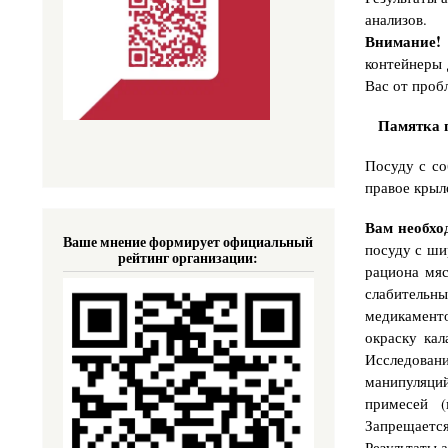
анализов.
Внимание!
контейнеры 
Вас от проб
Памятка п
Посуду с со
правое крыло
Вам необхо
Ваше мнение формирует официальный
посуду с ш
рейтинг организации:
рациона мяс
слабительн
медикаменто
окраску кал
Исследован
манипуляци
примесей (
Запрещается
Результаты 