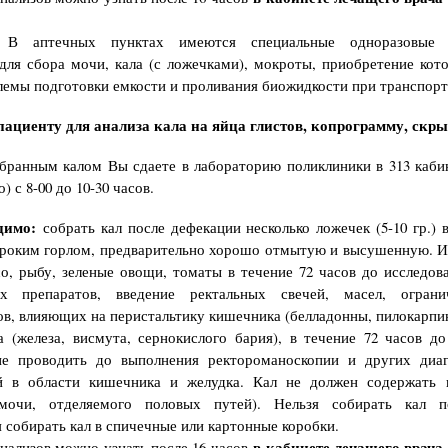
В аптечных пунктах имеются специальные одноразовые п
для сбора мочи, кала (с ложечками), мокроты, приобретение кот
лемы подготовки емкости и проливания биожидкости при транспорт
ациенту для анализа кала на яйца глистов, копрограмму, скр
бранным калом Вы сдаете в лабораторию поликлиники в 313 кабин
) с 8-00 до 10-30 часов.
димо:
собрать кал после дефекации несколько ложечек (5-10 гр.) 
ироким горлом, предварительно хорошо отмытую и высушенную.
И
о, рыбу, зеленые овощи, томаты в течение 72 часов до исследо
ых препаратов, введение ректальных свечей, масел, огран
в, влияющих на перистальтику кишечника (белладонны, пилокарпина
а (железа, висмута, сернокислого бария), в течение 72 часов до
ие проводить до выполнения ректороманоскопии и других диаг
й в области кишечника и желудка.
Кал не должен содержать 
мочи, отделяемого половых путей). Нельзя собирать кал п
 собирать кал в спичечные или картонные коробки.
в кабинете лечащего врача
анализов можно узнать после 16 часов