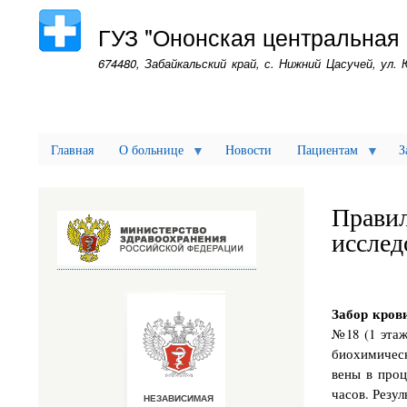
ГУЗ "Ононская центральная
674480, Забайкальский край, с. Нижний Цасучей, ул. 
Главная
О больнице
Новости
Пациентам
З
Правил
исслед
Забор кров
№18 (1 этаж
биохимическ
вены в проц
часов. Резул