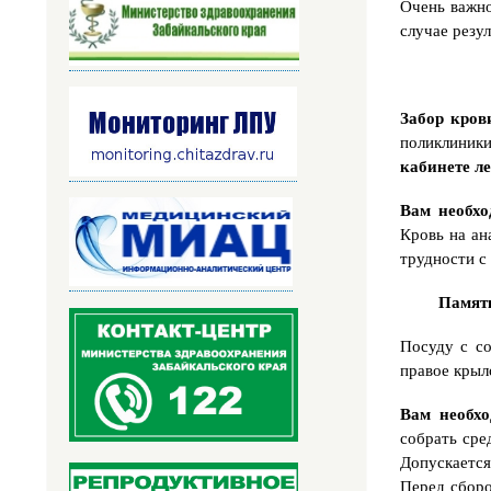
Очень важно
случае резу
Забор кров
поликлиники 
кабинете ле
Вам необхо
Кровь на ан
трудности с
Памятк
Посуду с со
правое крыло
Вам необхо
собрать сре
Допускаетс
Перед сборо