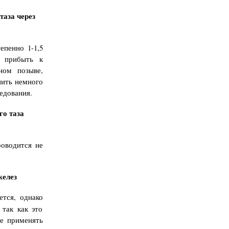
таза через
епенно 1-1,5
 прибыть к
ном позыве,
пить немного
едования.
го таза
оводится не
желез
ется, однако
 так как это
не применять