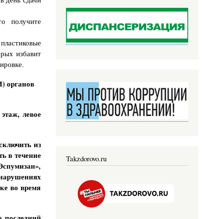
то получите
ластиковые
орых избавит
ировке.
И) органов
 этаж, левое
исключить из
ь в течение
Takzdorovo.ru
спумизан»,
арушениях
ке во время
о последний