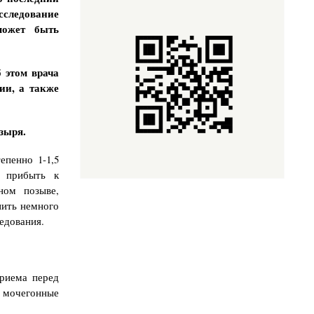
следование
может быть
 этом врача
ии, а также
зыря.
епенно 1-1,5
 прибыть к
ном позыве,
пить немного
едования.
приема перед
 мочегонные