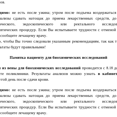
ов.
димо:
не есть после ужина; утром после подъема воздержаться
нализы сдавать натощак до приема лекарственных средств, до
огического, эндоскопического или ректального исслед
втических процедур. Если Вы испытываете трудности с отменой 
 сообщите лечащему врачу.
, чтобы Вы точно следовали указанным рекомендациям, так как т
льтаты будут правильными!
Памятка пациенту для биохимических исследований
и из вены для биохимических исследований
проводится с 8.18 д
в кабине
ете поликлиники. Результаты анализов можно узнать
угой день после сдачи крови.
димо:
не есть после ужина; утром после подъема воздержаться
нализы сдавать натощак до приема лекарственных средств, до
огического, эндоскопического или ректального исслед
втических процедур. Если Вы испытываете трудности с отменой 
 сообщите лечащему врачу.