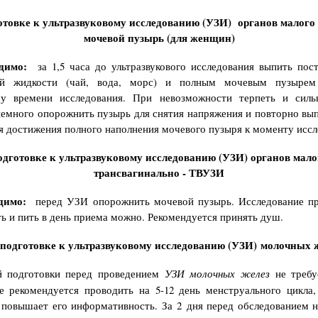
товке к ультразвуковому исследованию (УЗИ) органов малого 
мочевой пузырь (для женщин)
димо:
з
а 1,5 часа до ультразвукового исследования выпить пост
ой жидкости (чай, вода, морс) и полным мочевым пузырем
му времени исследования. При невозможности терпеть и силь
емного опорожнить пузырь для снятия напряжения и повторно вы
я достижения полного наполнения мочевого пузыря к моменту иссл
дготовке к ультразвуковому исследованию (УЗИ) органов мало
трансвагинально - ТВУЗИ
димо:
перед УЗИ опорожнить мочевой пузырь. Исследование пр
ть и пить в день приема можно. Рекомендуется принять душ.
подготовке к ультразвуковому исследованию (УЗИ) молочных 
й подготовки перед проведением
УЗИ молочных желез
не требу
е рекомендуется проводить на 5-12 день менструального цикла,
 повышает его информативность.
За 2 дня перед обследованием 