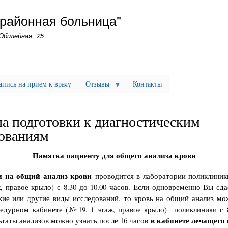
Перейти
 районная больница"
к
основному
Юбилейная, 25
содержанию
апись на прием к врачу
Отзывы
Контакты
а подготовки к диагностическим
ованиям
Памятка пациенту для общего анализа крови
и на общий анализ крови
проводится в лаборатории поликлиник
, правое крыло) с 8.30 до 10.00 часов. Если одновременно Вы сда
ие или другие виды исследований, то кровь на общий анализ мо
едурном кабинете (№19. 1 этаж, правое крыло) поликлиники с 8
в кабинете лечащего 
ьтаты анализов можно узнать после 16 часов