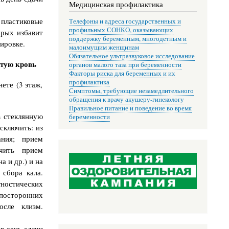
Медицинская профилактика
ластиковые
Телефоны и адреса государственных и
профильных СОНКО, оказывающих
орых избавит
поддержку беременным, многодетным и
ировке.
малоимущим женщинам
Обязательное ультразвуковое исследование
ытую кровь
органов малого таза при беременности
Факторы риска для беременных и их
профилактика
ете (3 этаж,
Симптомы, требующие незамедлительного
обращения к врачу акушеру-гинекологу
Правильное питание и поведение во время
в стеклянную
беременности
сключить: из
вания; прием
ичить прием
 и др.) и на
 сбора кала.
ностических
посторонних
осле клизм.
в день сдачи