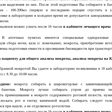
али выделения из них. После этой подготовки Вы собираете в б
и - 100-200мл (первую и последнюю порции спустить в у
овке в лабораторию в холодное время не допускается замораживан
мочи.
в кабинете лечащего врача
анализов можно узнать после 16 часов
В аптечных пунктах имеются специальные одноразовые п
для сбора мочи, кала (с ложечками), мокроты, приобретение кот
лемы подготовки емкости и проливания биожидкости при транспорт
 пациенту для общего анализа мокроты, анализа мокроты на 
бранной мокротой Вы сдаете в лабораторию поликлиники в 18 каби
) с 8.30 до 10.00 часов.
одимо:
мокроту собирать в широкогорлые с завинчивающе
е баночки. Мокроту лучше собирать утром до приема п
ить примешивание к мокроте содержимого ротовой полости, нужн
олоскать рот и глотку кипяченой водой. Собирать следует толь
я при кашле, а не отделяемое ротоглотки.
в кабинете лечащего врача
анализов можно узнать после 16 часов