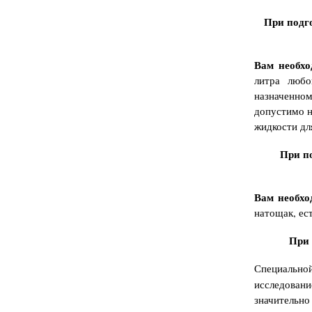
При подго
Вам необхо
литра люб
назначенно
допустимо н
жидкости дл
При по
Вам необхо
натощак, ес
При 
Специально
исследовани
значительно