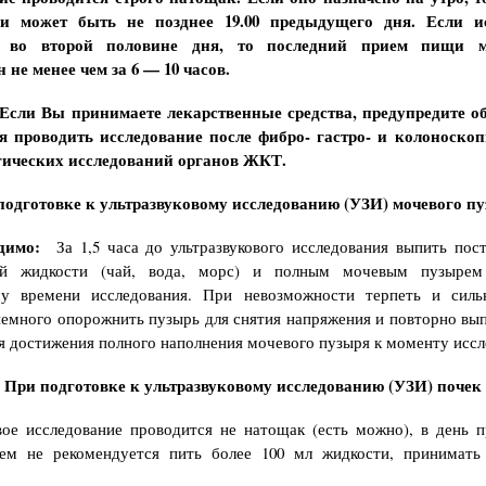
и может быть не позднее 19.00 предыдущего дня. Если ис
я во второй половине дня, то последний прием пищи 
 не менее чем за 6 — 10 часов.
Если Вы принимаете лекарственные средства, предупредите об
я проводить исследование после фибро- гастро- и колоноскоп
гических исследований органов ЖКТ.
подготовке к ультразвуковому исследованию (УЗИ) мочевого пу
димо:
За 1,5 часа до ультразвукового исследования выпить пост
ой жидкости (чай, вода, морс) и полным мочевым пузырем
му времени исследования. При невозможности терпеть и силь
емного опорожнить пузырь для снятия напряжения и повторно вы
я достижения полного наполнения мочевого пузыря к моменту иссл
При подготовке к ультразвуковому исследованию (УЗИ) почек
вое исследование проводится не натощак (есть можно), в день 
ием не рекомендуется пить более 100 мл жидкости, принимать