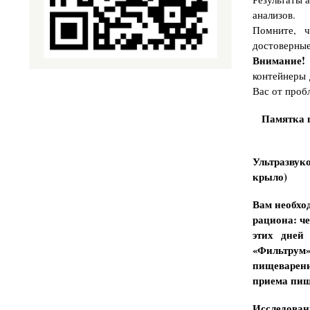
анализов.
Помните, ч
достоверные
Внимание!
контейнеры 
Вас от проб
Памятка п
Ультразвук
крыло)
Вам необхо
рациона: ч
этих дней
«Фильтрум
пищеварени
приема пищ
Исследован