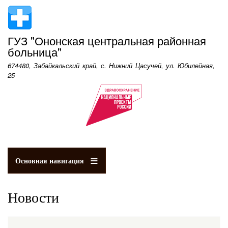
Перейти
к
основному
ГУЗ "Ононская центральная районная
содержанию
больница"
674480, Забайкальский край, с. Нижний Цасучей, ул. Юбилейная,
25
Основная навигация
Новости