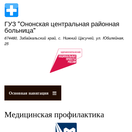
Перейти
к
основному
ГУЗ "Ононская центральная районная
содержанию
больница"
674480, Забайкальский край, с. Нижний Цасучей, ул. Юбилейная,
25
Основная навигация
Медицинская профилактика