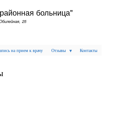
Перейти
 районная больница"
к
основному
Юбилейная, 25
содержанию
апись на прием к врачу
Отзывы
Контакты
ы