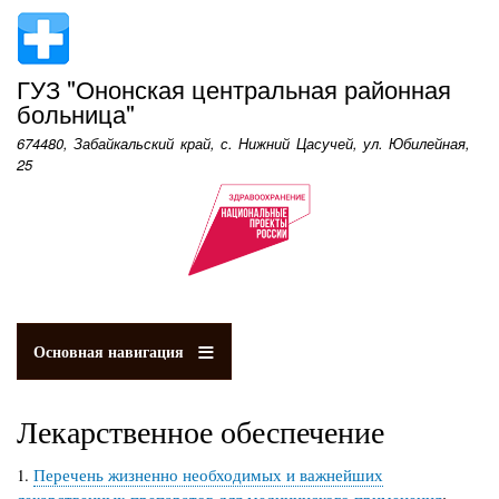
Перейти
к
основному
ГУЗ "Ононская центральная районная
содержанию
больница"
674480, Забайкальский край, с. Нижний Цасучей, ул. Юбилейная,
25
Основная навигация
Лекарственное обеспечение
1.
Перечень жизненно необходимых и важнейших
лекарственных препаратов для медицинского применения
;