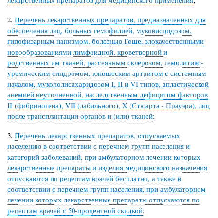
2.
Перечень лекарственных препаратов, предназначенных для
обеспечения лиц, больных гемофилией, муковисцидозом,
гипофизарным нанизмом, болезнью Гоше, злокачественными
новообразованиями лимфоидной, кроветворной и
родственных им тканей, рассеянным склерозом, гемолитико-
уремическим синдромом, юношеским артритом с системным
началом, мукополисахаридозом I, II и VI типов, апластической
анемией неуточненной, наследственным дефицитом факторов
II (фибриногена), VII (лабильного), X (Стюарта - Прауэра), лиц
после трансплантации органов и (или) тканей
;
3.
Перечень лекарственных препаратов, отпускаемых
населению в соответствии с перечнем групп населения и
категорий заболеваний, при амбулаторном лечении которых
лекарственные препараты и изделия медицинского назначения
отпускаются по рецептам врачей бесплатно, а также в
соответствии с перечнем групп населения, при амбулаторном
лечении которых лекарственные препараты отпускаются по
рецептам врачей с 50-процентной скидкой
.