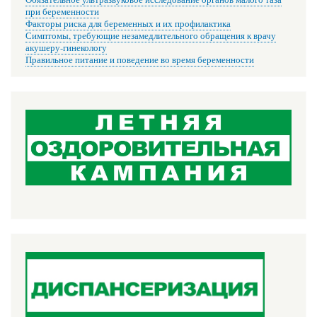
при беременности
Факторы риска для беременных и их профилактика
Симптомы, требующие незамедлительного обращения к врачу
акушеру-гинекологу
Правильное питание и поведение во время беременности