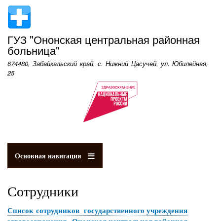
Перейти
к
основному
ГУЗ "Ононская центральная районная
содержанию
больница"
674480, Забайкальский край, с. Нижний Цасучей, ул. Юбилейная,
25
Основная навигация
Сотрудники
Список сотрудников государственного учреждения
здравоохранения «Ононская центральная районная