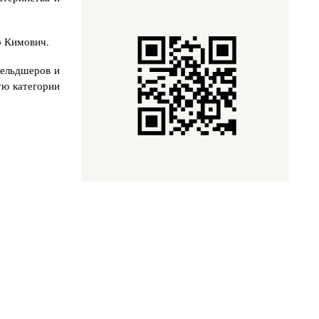
р Кимович.
фельдшеров и
ую категории