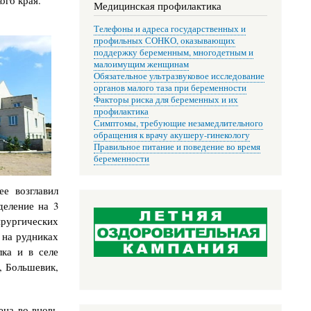
ого края.
Медицинская профилактика
Телефоны и адреса государственных и
профильных СОНКО, оказывающих
поддержку беременным, многодетным и
малоимущим женщинам
Обязательное ультразвуковое исследование
органов малого таза при беременности
Факторы риска для беременных и их
профилактика
Симптомы, требующие незамедлительного
обращения к врачу акушеру-гинекологу
Правильное питание и поведение во время
беременности
е возглавил
деление на 3
рургических
 на рудниках
ка и в селе
, Большевик,
на во вновь