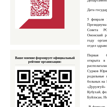
Департамент
Дата госуда
5 февраля 
Президиу
Совета Р
Ононский р
году орган
отдел здрав
Первая б
Ваше мнение формирует официальный
открыта в
рейтинг организации:
располагал
Сурков Юрий
родильные 
больных на 
«Дурулгуй»
Кубухай, фе
Буйлэсан, Н
В феврале 