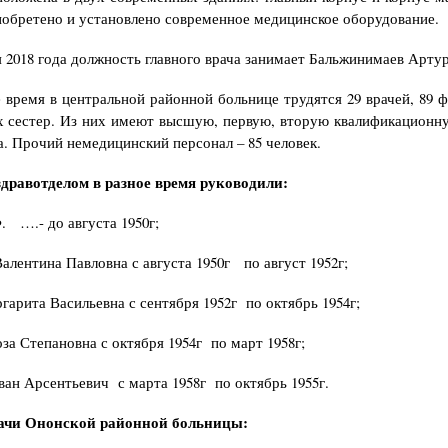
иобретено и установлено современное медицинское оборудование.
я 2018 года должность главного врача занимает Бальжинимаев Арту
 время в центральной районной больнице трудятся 29 врачей, 89 
 сестер. Из них имеют высшую, первую, вторую квалификационн
ка. Прочий немедицинский персонал – 85 человек.
дравотделом в разное время руководили:
. ….- до августа 1950г;
лентина Павловна с августа 1950г по август 1952г;
гарита Васильевна с сентября 1952г по октябрь 1954г;
за Степановна с октября 1954г по март 1958г;
ван Арсентьевич с марта 1958г по октябрь 1955г.
ачи Ононской районной больницы: