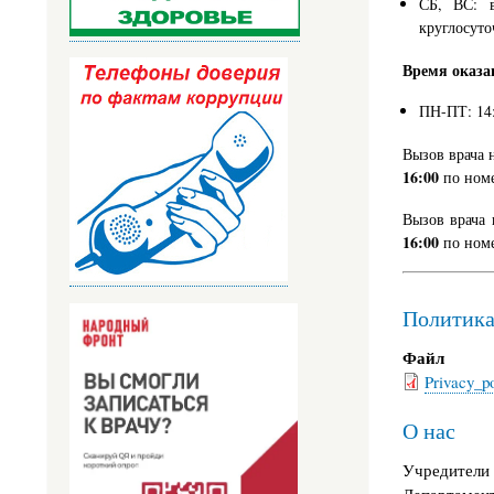
СБ, ВС: 
круглосуто
Время оказа
ПН-ПТ: 14
Вызов врача 
16:00
по номе
Вызов врача
16:00
по номе
Политика
Файл
Privacy_po
О нас
Учредители