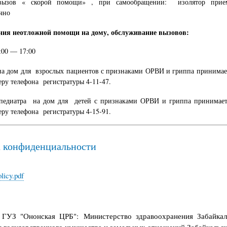
вызов « скорой помощи» , при самообращении: изолятор прие
чно
ния неотложной помощи на дому, обслуживание вызовов:
:00 — 17:00
на дом для взрослых пациентов с признаками ОРВИ и гриппа принима
ру телефона регистратуры 4-11-47.
 педиатра на дом для детей с признаками ОРВИ и гриппа принимае
ру телефона регистратуры 4-15-91.
 конфиденциальности
licy.pdf
 ГУЗ "Ононская ЦРБ": Министерство здравоохранения Забайкаль