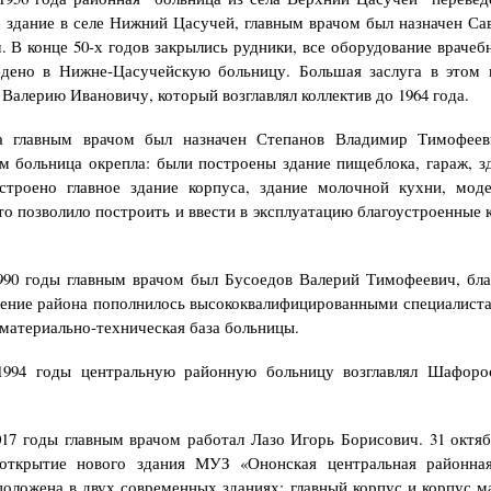
 здание в селе Нижний Цасучей, главным врачом был назначен Са
. В конце 50-х годов закрылись рудники, все оборудование врачеб
едено в Нижне-Цасучейскую больницу. Большая заслуга в этом 
Валерию Ивановичу, который возглавлял коллектив до 1964 года.
а главным врачом был назначен Степанов Владимир Тимофеев
м больница окрепла: были построены здание пищеблока, гараж, з
строено главное здание корпуса, здание молочной кухни, моде
что позволило построить и ввести в эксплуатацию благоустроенные 
990 годы главным врачом был Бусоедов Валерий Тимофеевич, бл
ение района пополнилось высококвалифицированными специалист
 материально-техническая база больницы.
1994 годы центральную районную больницу возглавлял Шафоро
017 годы главным врачом работал Лазо Игорь Борисович. 31 октяб
 открытие нового здания МУЗ «Ононская центральная районная
положена в двух современных зданиях: главный корпус и корпус м