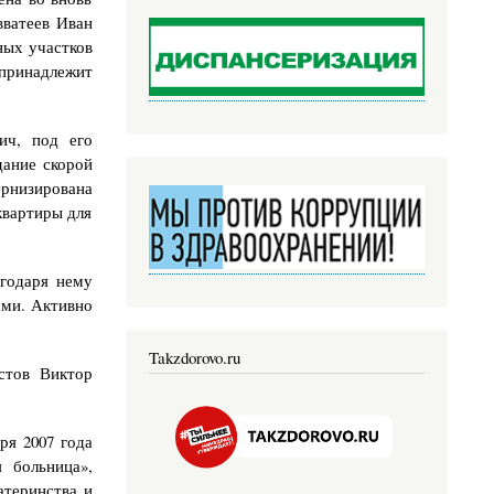
вватеев Иван
ных участков
принадлежит
ич, под его
дание скорой
рнизирована
квартиры для
агодаря нему
ами. Активно
Takzdorovo.ru
стов Виктор
ря 2007 года
 больница»,
атеринства и