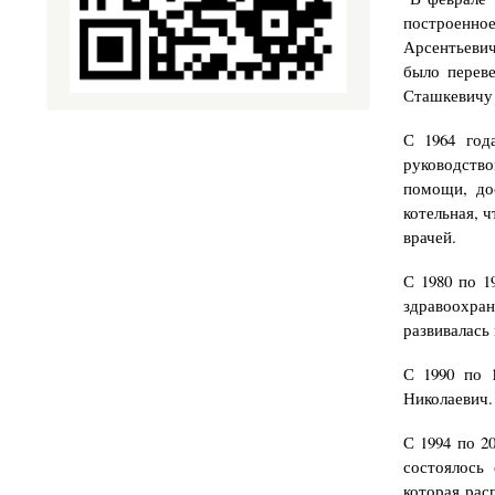
построенное
Арсентьевич
было перев
Сташкевичу 
С 1964 год
руководство
помощи, до
котельная, 
врачей.
С 1980 по 1
здравоохран
развивалась
С 1990 по 
Николаевич.
С 1994 по 2
состоялось
которая рас