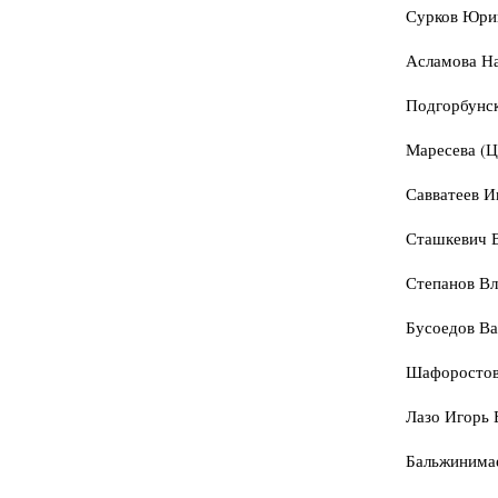
Сурков Юрий
Асламова На
Подгорбунск
Маресева (Ц
Савватеев И
Сташкевич В
Степанов Вл
Бусоедов Ва
Шафоростов 
Лазо Игорь 
Бальжинимае