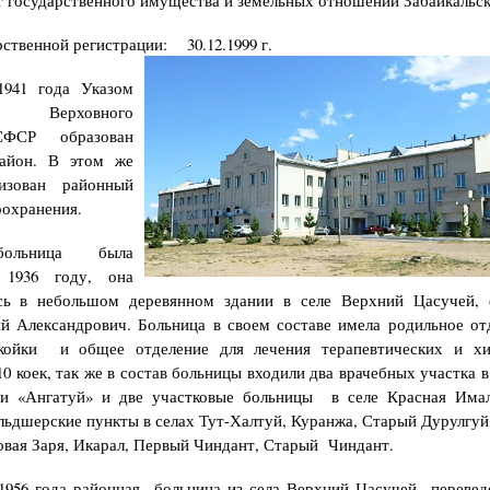
 государственного имущества и земельных отношений Забайкальск
рственной регистрации: 30.12.1999 г.
1941 года Указом
ма Верховного
СФСР образован
айон. В этом же
изован районный
оохранения.
ольница была
 1936 году, она
ась в небольшом деревянном здании в селе Верхний Цасучей, е
 Александрович. Больница в своем составе имела родильное от
койки и общее отделение для лечения терапевтических и хи
10 коек, так же в состав больницы входили два врачебных участка в
 и «Ангатуй» и две участковые больницы в селе Красная Имал
льдшерские пункты в селах Тут-Халтуй, Куранжа, Старый Дурулгуй
овая Заря, Икарал, Первый Чиндант, Старый Чиндант.
1956 года районная больница из села Верхний Цасучей переведе