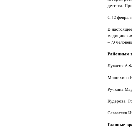
детства. Пр
С 12 феврал
В настоящее
медицинских
– 73 челове
Районным з
Лукасик А.Ф
Мищихина Ва
Ручкина Мар
Кудерова Ро
Савватеев И
Главные вр