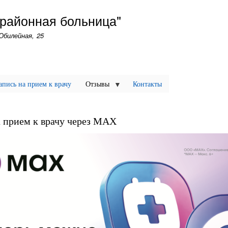
Перейти
 районная больница"
к
основному
Юбилейная, 25
содержанию
апись на прием к врачу
Отзывы
Контакты
а прием к врачу через МАХ