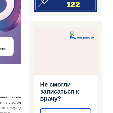
Решаем вместе
Не смогли
записаться к
 пневмониями
врачу?
и и в строгом
ики в период
равила: