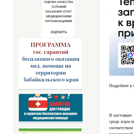
Подробнее в
В настоящее
среди взросл
соответстви
повышенной э