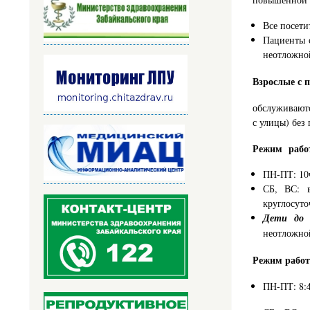
Все посети
Пациенты 
неотложно
Взрослые с 
обслуживаютс
с улицы) без
Режим работ
ПН-ПТ: 10
СБ, ВС: 
круглосуто
Дети до 
неотложной
Режим работ
ПН-ПТ: 8: