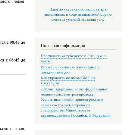
много покоя
План по устранению недостатков,
выявленных в ходе независимой оценки
качества условий оказания услуг
с 08:45 до
ется
Полезная информация
Профилактика туберкулёза. Что нужно
с 08:45 до
тся
знать?
Работа поликлиники в выходные и
праздничные дни
Как управлять полисом ОМС на
Госуслугах
«Облако здоровья»: врачи федеральных
медицинских центров проводят
бесплатные онлайн-приемы россиян
26 мая состоялась встреча со
специалистом Министерства
здравоохранения Российской Федерации
ского края,