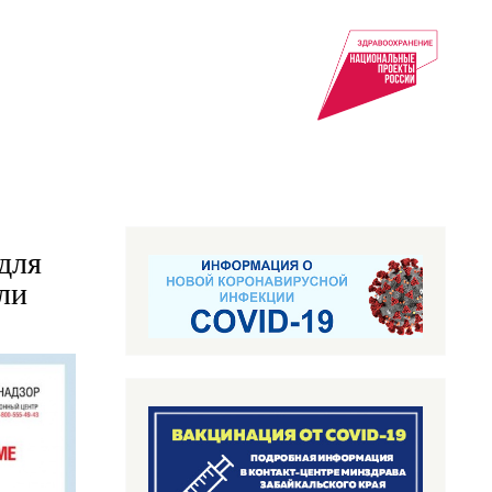
для
ли