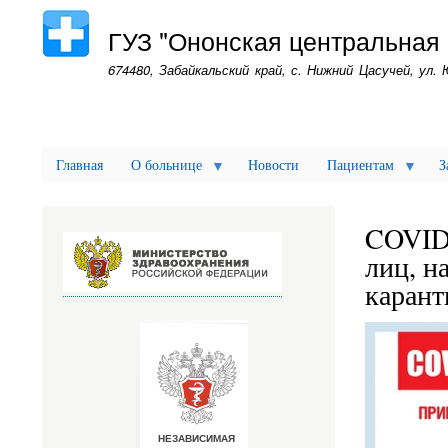
ГУЗ "Ононская центральная
674480, Забайкальский край, с. Нижний Цасучей, ул. 
Главная
О больнице
Новости
Пациентам
З
COVID-
лиц, н
карант