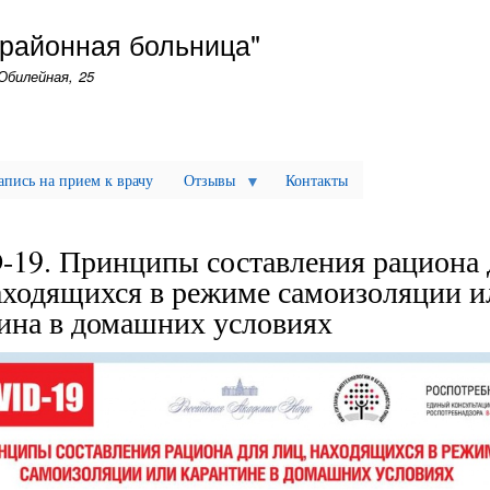
Перейти
 районная больница"
к
основному
Юбилейная, 25
содержанию
апись на прием к врачу
Отзывы
Контакты
19. Принципы составления рациона 
аходящихся в режиме самоизоляции и
ина в домашних условиях