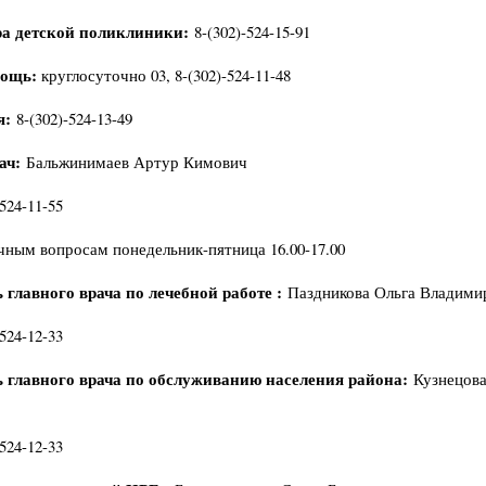
ра детской поликлиники:
8-(302)-524-15-91
мощь:
круглосуточно 03, 8-(302)-524-11-48
я:
8-(302)-524-13-49
ач:
Бальжинимаев Артур Кимович
-524-11-55
чным вопросам понедельник-пятница 16.00-17.00
 главного врача по лечебной работе :
Паздникова Ольга Владими
-524-12-33
ь главного врача по обслуживанию населения района:
Кузнецова
-524-12-33