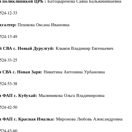
я поликлиникой ЦРБ :
Батоцыренова Саяна Бальжинимаевна
-524-12-33
хгалтер:
Пешкова Оксана Ивановна
-524-13-49
 СВА с. Новый Дурулгуй:
Клыков Владимир Евгеньевич
-524-33-25
 СВА с. Новая Заря:
Никитина Антонина Урбановна
-524-53-38
 ФАП с. Кубухай:
Мылиникова Ольга Владимировна
-524-42-50
 ФАП с. Красная Ималка:
Миронова Любовь Александровна
-524-43-60