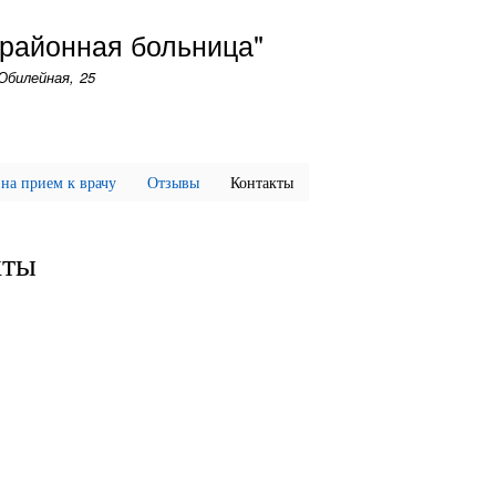
Перейти
 районная больница"
к
основному
Юбилейная, 25
содержанию
 на прием к врачу
Отзывы
Контакты
кты