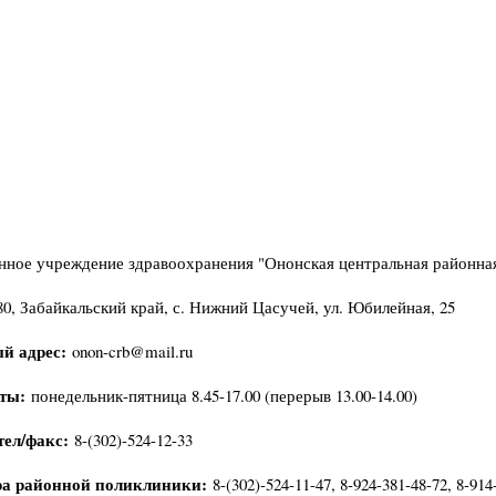
нное учреждение здравоохранения "Ононская центральная районна
80, Забайкальский край, с. Нижний Цасучей, ул. Юбилейная, 25
й адрес:
onon-crb@mail.ru
оты:
понедельник-пятница 8.45-17.00 (перерыв 13.00-14.00)
тел/факс:
8-(302)-524-12-33
ра районной поликлиники:
8-(302)-524-11-47, 8-924-381-48-72, 8-914